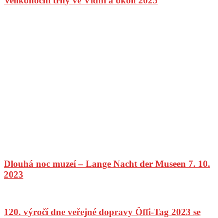
Velikonoční trhy ve Vídni a okolí 2025
Dlouhá noc muzeí – Lange Nacht der Museen 7. 10.
2023
120. výročí dne veřejné dopravy Öffi-Tag 2023 se