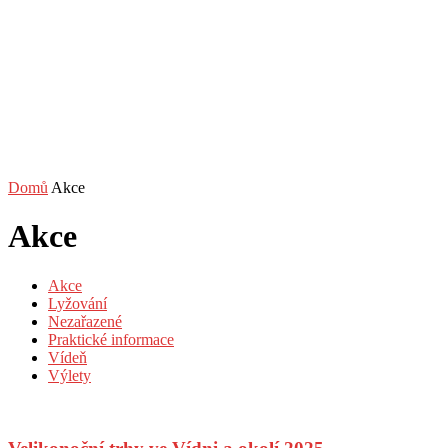
Domů
Akce
Akce
Akce
Lyžování
Nezařazené
Praktické informace
Vídeň
Výlety