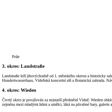
Prátr
3. okres: Landstraße
Landstraße leží jihovýchodně od 1. městského okresu a historicky s
Hundertwasserhaus, Vídeňská koncertní síň a Botanická zahrada. Návšt
4. okres: Wieden
Čtvrtý okres je považován za nejstarší předměstí Vídně. Wieden obklo
zejména mezi mladými lidmi a umělci, láká na půvabné bary, galerie a o