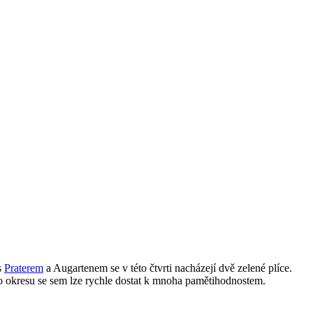
s
Praterem
a Augartenem se v této čtvrti nacházejí dvě zelené plíce.
ého okresu se sem lze rychle dostat k mnoha pamětihodnostem.