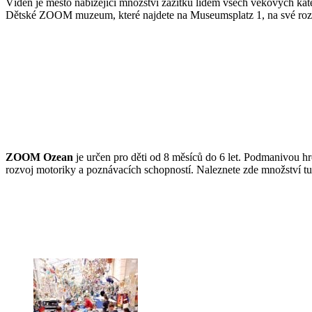
Vídeň je město nabízející množství zážitků lidem všech věkových kat
Dětské ZOOM muzeum, které najdete na Museumsplatz 1, na své rozlo
ZOOM Ozean
je určen pro děti od 8 měsíců do 6 let. Podmanivou h
rozvoj motoriky a poznávacích schopností. Naleznete zde množství tunel