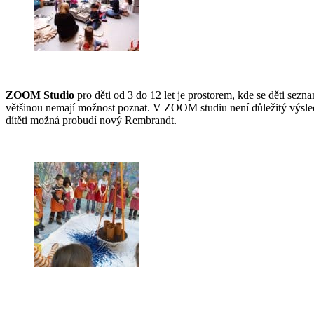
ZOOM Studio
pro děti od 3 do 12 let je prostorem, kde se děti sez
většinou nemají možnost poznat. V ZOOM studiu není důležitý výsled
dítěti možná probudí nový Rembrandt.