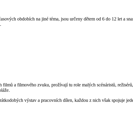
asových obdobích na jiné téma, jsou určeny dětem od 6 do 12 let a sna
.
 filmů a filmového zvuku, prožívají tu role malých scénáristů, režisé
oláže.
tkodobých výstav a pracovních dílen, každou z nich však spojuje jede