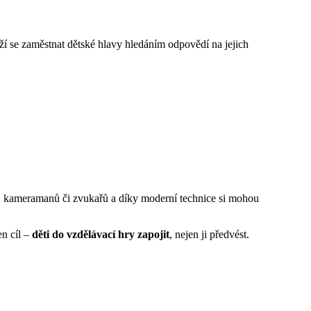
ží se zaměstnat dětské hlavy hledáním odpovědí na jejich
rů, kameramanů či zvukařů a díky moderní technice si mohou
n cíl –
děti do vzdělávací hry zapojit
, nejen ji předvést.