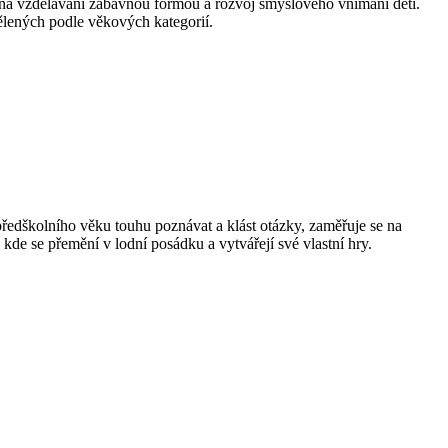
é na vzdělávání zábavnou formou a rozvoj smyslového vnímání dětí.
lených podle věkových kategorií.
edškolního věku touhu poznávat a klást otázky, zaměřuje se na
 kde se přemění v lodní posádku a vytvářejí své vlastní hry.