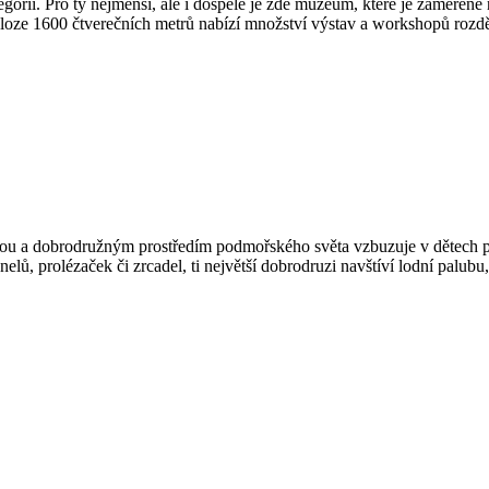
egorií. Pro ty nejmenší, ale i dospělé je zde muzeum, které je zaměřen
ze 1600 čtverečních metrů nabízí množství výstav a workshopů rozdě
rou a dobrodružným prostředím podmořského světa vzbuzuje v dětech př
ů, prolézaček či zrcadel, ti největší dobrodruzi navštíví lodní palubu,