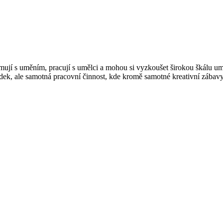
namují s uměním, pracují s umělci a mohou si vyzkoušet širokou škálu um
ek, ale samotná pracovní činnost, kde kromě samotné kreativní zábav