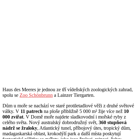
Haus des Meeres je jednou ze tří vídeňských zoologických zahrad,
spolu se
Zoo Schönbrunn
a Lainzer Tiergarten.
Dům u moře se nachází ve staré protiletadlové věži z druhé světové
války. V
11 patrech
na ploše přibližně 5 000 m² žije více než
10
000 zvířat
. V Domě moře najdete sladkovodní i mořské ryby z
celého světa. Nový australský dobrodružný svět,
360 stupňová
nádrž se žraloky
, Atlantický tunel, příbojový útes, tropický dům,
madagaskarská oblast, krokodýlí park a další místa poskytují