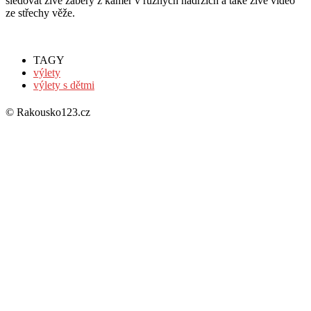
sledovat živé záběry z kamer v různých nádržích a také živé video
ze střechy věže.
TAGY
výlety
výlety s dětmi
© Rakousko123.cz