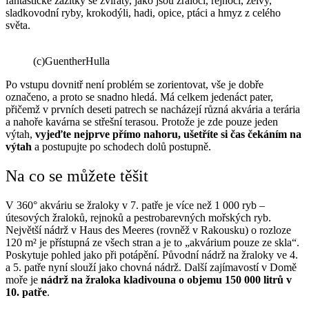
fantastické zážitky se zvířaty, jako jsou žraloci, rejnoci, želvy,
sladkovodní ryby, krokodýli, hadi, opice, ptáci a hmyz z celého
světa.
(c)GuentherHulla
Po vstupu dovnitř není problém se zorientovat, vše je dobře
označeno, a proto se snadno hledá. Má celkem jedenáct pater,
přičemž v prvních deseti patrech se nacházejí různá akvária a terária
a nahoře kavárna se střešní terasou. Protože je zde pouze jeden
výtah,
vyjeďte nejprve přímo nahoru, ušetříte si čas čekáním na
výtah
a postupujte po schodech dolů postupně.
Na co se můžete těšit
V 360° akváriu se žraloky v 7. patře je více než 1 000 ryb –
útesových žraloků, rejnoků a pestrobarevných mořských ryb.
Největší nádrž v Haus des Meeres (rovněž v Rakousku) o rozloze
120 m² je přístupná ze všech stran a je to „akvárium pouze ze skla“.
Poskytuje pohled jako při potápění. Původní nádrž na žraloky ve 4.
a 5. patře nyní slouží jako chovná nádrž. Další zajímavostí v Domě
moře je
nádrž na žraloka kladivouna o objemu 150 000 litrů v
10. patře
.