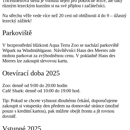
Třicetimetrová stěna je vhodná nejen pro pokročilé lezce, ale díky
různým lezeckým kurzům si na své přijdou i začátečníci.
Na střechu věže vede více než 20 cest od obtížnosti 4 do 9 – úžasný
lezecký zážitek!
Parkoviště
V bezprostřední blízkosti Aqua Terra Zoo se nachází parkoviště
Wipark na Windmühlgasse. Návštěvníci Haus des Meeres zde
mohou parkovat za zvýhodněnou cenu. V pokladně Haus des
Meeres lze zakoupit slevovou kartu.
Otevírací doba 2025
Zoo: denně od 9:00 do 20:00 hodin
Café Shark: denně od 10:00 do 19:00 hod.
Tip: Pokud se chcete vyhnout dlouhému čekání, doporučujeme
zakoupit si vstupenky den předem na domovské stránce (možné
pouze s kreditní kartou), pak můžete obejít frontu a jít rovnou
dovnitř.
Vstupné 2025