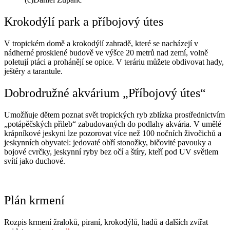
Krokodýlí park a příbojový útes
V tropickém domě a krokodýlí zahradě, které se nacházejí v
nádherné prosklené budově ve výšce 20 metrů nad zemí, volně
poletují ptáci a prohánějí se opice. V teráriu můžete obdivovat hady,
ještěry a tarantule.
Dobrodružné akvárium „Příbojový útes“
Umožňuje dětem poznat svět tropických ryb zblízka prostřednictvím
„potápěčských přileb“ zabudovaných do podlahy akvária. V umělé
krápníkové jeskyni lze pozorovat více než 100 nočních živočichů a
jeskynních obyvatel: jedovaté obří stonožky, bičovité pavouky a
bojové cvrčky, jeskynní ryby bez očí a štíry, kteří pod UV světlem
svítí jako duchové.
Plán krmení
Rozpis krmení žraloků, piraní, krokodýlů, hadů a dalších zvířat