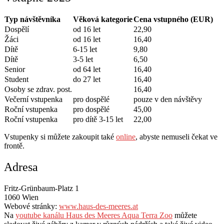
Typ návštěvníka
Věková kategorie
Cena vstupného (EUR)
Dospělí
od 16 let
22,90
Žáci
od 16 let
16,40
Dítě
6-15 let
9,80
Dítě
3-5 let
6,50
Senior
od 64 let
16,40
Student
do 27 let
16,40
Osoby se zdrav. post.
16,40
Večerní vstupenka
pro dospělé
pouze v den návštěvy
Roční vstupenka
pro dospělé
45,00
Roční vstupenka
pro dítě 3-15 let
22,00
Vstupenky si můžete zakoupit také
online
, abyste nemuseli čekat ve
frontě.
Adresa
Fritz-Grünbaum-Platz 1
1060 Wien
Webové stránky:
www.haus-des-meeres.at
Na
youtube kanálu Haus des Meeres Aqua Terra Zoo
můžete