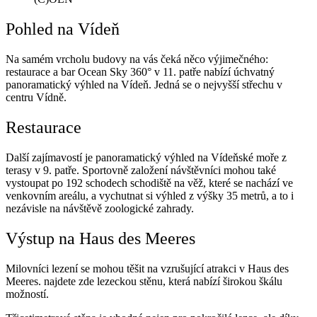
Pohled na Vídeň
Na samém vrcholu budovy na vás čeká něco výjimečného:
restaurace a bar Ocean Sky 360° v 11. patře nabízí úchvatný
panoramatický výhled na Vídeň. Jedná se o nejvyšší střechu v
centru Vídně.
Restaurace
Další zajímavostí je panoramatický výhled na Vídeňské moře z
terasy v 9. patře. Sportovně založení návštěvníci mohou také
vystoupat po 192 schodech schodiště na věž, které se nachází ve
venkovním areálu, a vychutnat si výhled z výšky 35 metrů, a to i
nezávisle na návštěvě zoologické zahrady.
Výstup na Haus des Meeres
Milovníci lezení se mohou těšit na vzrušující atrakci v Haus des
Meeres. najdete zde lezeckou stěnu, která nabízí širokou škálu
možností.