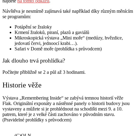
najdete
na tomto odkazu
.
Návštěva je nesmírně zajímavá také například díky různým měnícím
se programům:
Potápění se žraloky
Krmení žraloků, piraní, plazů a gaviálů
Mikroskopická výstava „Mini moře“ (medúzy, hvězdice,
jedovatí červi, jednoocí krabi…).
Safari v Domě moře (prohlídka s průvodcem)
Jak dlouho trvá prohlídka?
Počítejte přibližně se 2 a půl až 3 hodinami.
Historie věže
Výstava „Remembering Inside“ se zabývá temnou historií věže
Flak. Originální exponáty a nástěnné panely o historii budovy jsou
vystaveny a můžete si je prohlédnout na schodišti mezi 9. a 10.
patrem, které je z velké části zachováno v původním stavu.
(Pravidelné prohlídky s průvodcem)
(C)OLN