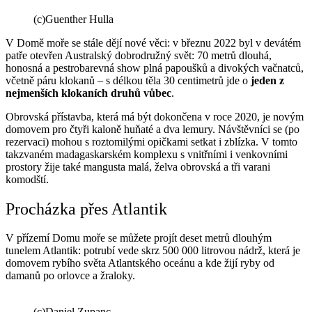
(c)Guenther Hulla
V Domě moře se stále dějí nové věci: v březnu 2022 byl v devátém
patře otevřen Australský dobrodružný svět: 70 metrů dlouhá,
honosná a pestrobarevná show plná papoušků a divokých vačnatců,
včetně páru klokanů – s délkou těla 30 centimetrů jde o
jeden z
nejmenších klokaních druhů vůbec
.
Obrovská přístavba, která má být dokončena v roce 2020, je novým
domovem pro čtyři kaloně huňaté a dva lemury. Návštěvníci se (po
rezervaci) mohou s roztomilými opičkami setkat i zblízka. V tomto
takzvaném madagaskarském komplexu s vnitřními i venkovními
prostory žije také mangusta malá, želva obrovská a tři varani
komodští.
Procházka přes Atlantik
V přízemí Domu moře se můžete projít deset metrů dlouhým
tunelem Atlantik: potrubí vede skrz 500 000 litrovou nádrž, která je
domovem rybího světa Atlantského oceánu a kde žijí ryby od
damanů po orlovce a žraloky.
(c)Daniel Zupanc